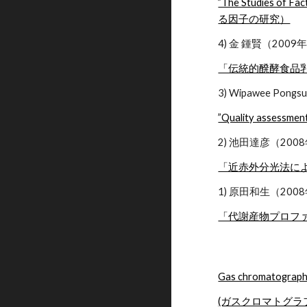
”The Studies of F
る因子の研究）
4) 金 鍾賢（200
「伝統的醗酵食品
3) Wipawee P
”Quality assessment
2) 池田達彦（200
「近赤外分光法に
1) 原田和生（200
「代謝産物プロフ
Gas chromatography-
(ガスクロマトグ