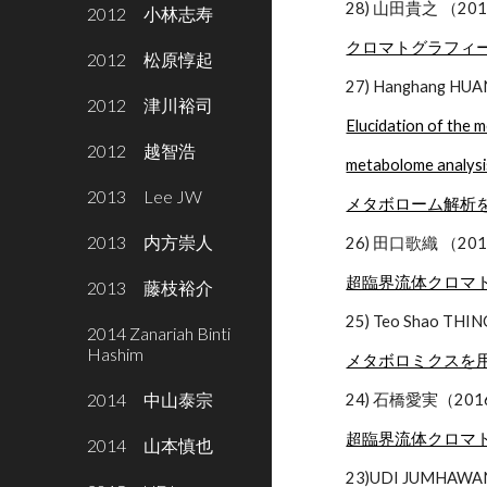
28) 山田貴之 （
2012 小林志寿
クロマトグラフィ
2012 松原惇起
27) Hanghan
2012 津川裕司
Elucidation of the
2012 越智浩
metabolome analysi
2013 Lee JW
メタボローム解析
2013 内方崇人
26) 田口歌織 （
超臨界流体クロマ
2013 藤枝裕介
25) Teo Shao T
2014 Zanariah Binti
Hashim
メタボロミクスを
2014 中山泰宗
24) 石橋愛実（20
超臨界流体クロマ
2014 山本慎也
23)UDI JUMH