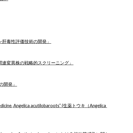
ン肝毒性評価技術の開発」
関連変異株の戦略的スクリーニング」
の開発」
k medicine, Angelica acutilobaroots” (生薬トウキ（Angelica 