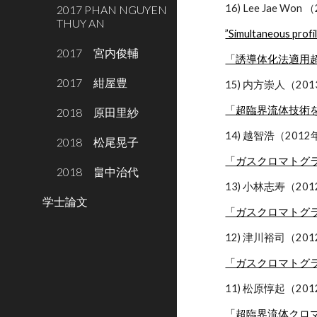
16) Lee Jae 
2017 PHAN NGUYEN
THUY AN
”Simultaneous profil
2017 宮内俊輔
「誘導体化法適用
2017 紺屋豊
15) 内方崇人（20
「超臨界流体技術
2018 原田里紗
14) 越智浩（20
2018 松尾晃子
「ガスクロマトグ
2018 畠中治代
13) 小林志寿（20
学士論文
「ガスクロマトグ
12) 津川裕司（2
「ガスクロマトグ
11) 松原惇起（20
「超臨界流体クロ