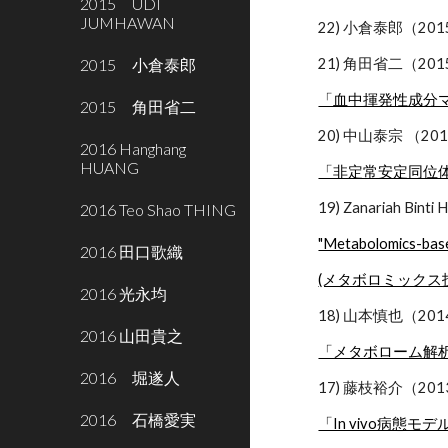
2015 UDI
JUMHAWAN
22) 小倉泰郎（20
2015 小倉泰郎
21) 角田省二（20
「血中揮発性成分
2015 角田省二
20) 中山泰宗 （2
2016 Hanghang
HUANG
「非定常安定同位
19) Zanariah 
2016 Teo Shao THING
"Metabolomics-based
2016 田口歌織
(メタボロミック
2016 光永均
18) 山本慎也（20
2016 山田貴之
「メタボローム解
2016 堀遂人
17) 藤枝裕介（20
2016 石橋愛実
「In vivo病