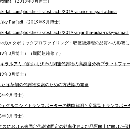
a Fathima （2019年9月博士）
usaki-lab.com/phd-thesis-abstracts/2019-artnice-mega-fathima
ia Rizky Parijadi （2019年9月博士）
saki-lab.com/phd-thesis-abstracts/2019-anjaritha-aulia-rizky-parijadi
na
のメタボリックプロファイリング：収穫後処理の品質への影響に
019年3月博士）（期間短縮修了）
用いたキラルアミノ酸およびその関連代謝物の高感度分析プラットフォ
19年3月博士）
した除草剤の代謝物探索のための方法論の開発
18年9月博士）
のα-グルコシドトランスポーターの機能解明と変異型トランスポー
18年3月博士）
ロミクスにおける未同定代謝物同定の効率化および品質向上に向けた