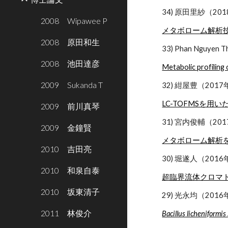
34) 原田里紗（20
2008 Wipawee P
メタボローム解析
2008 原田和生
33) Phan Nguye
2008 池田達彦
Metabolic profiling
2009 Sukanda T
32) 紺屋豊（20
LC-TOFMSを
2009 前川真琴
31) 宮内俊輔（2
2009 金鐘賢
メタボローム解析
2010 吉田亮
30) 堀遂人（201
2010 和泉自泰
超臨界流体クロマ
2010 坂東清子
29) 光永均（201
2011 林俊介
Bacillus licheniformis 