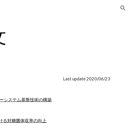
ion
文
Last update 2020/06/23
ィーシステム基盤技術の構築
ける対糖菌体収率の向上