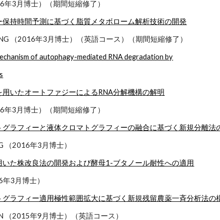
2016年3月博士）（期間短縮修了）
ー保持時間予測に基づく脂質メタボローム解析技術の開発
g HUANG （2016年3月博士）（英語コース）（期間短縮修了）
 mechanism of autophagy-mediated RNA degradation by
s
を用いたオートファジーによるRNA分解機構の解明
2016年3月博士）（期間短縮修了）
トグラフィーと液体クロマトグラフィーの融合に基づく新規分離法
HING （2016年3月博士）
用いた株改良法の開発および酵母1-ブタノール耐性への適用
16年3月博士）
トグラフィー適用極性範囲拡大に基づく新規残留農薬一斉分析法の
AWAN （2015年9月博士）（英語コース）