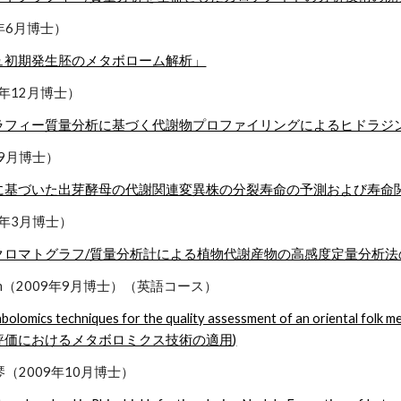
1年6月博士）
ュ初期発生胚のメタボローム解析」
0年12月博士）
ラフィー質量分析に基づく代謝物プロファイリングによるヒドラジ
年9月博士）
に基づいた出芽酵母の代謝関連変異株の分裂寿命の予測および寿命
0年3月博士）
クロマトグラフ/質量分析計による植物代謝産物の高感度定量分析法
ianniam（2009年9月博士）（英語コース）
abolomics techniques for the quality assessment of an oriental fol
の品質評価におけるメタボロミクス技術の適用)
琴（2009年10月博士）