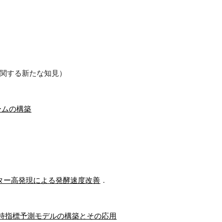
関する新たな知見）
ームの構築
ター高発現による発酵速度改善
．
保持指標予測モデルの構築とその応用