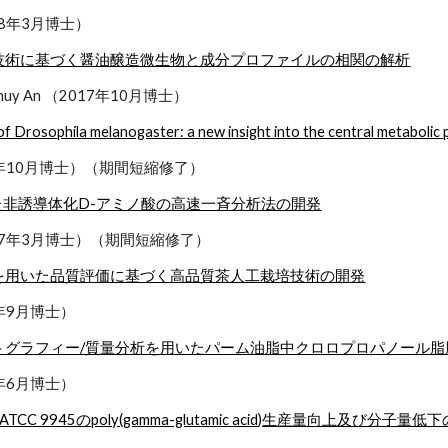
18年3月博士）
技術に基づく醤油醸造微生物と成分プロファイルの相関の解析
n Thuy An （2017年10月博士）
 of Drosophila melanogaster: a new insight into the central metabolic
17年10月博士）（期間短縮修了）
用いた非誘導体化D-アミノ酸の高速一斉分析法の開発
017年3月博士）（期間短縮修了）
を用いた品質評価に基づく高品質茶人工栽培技術の開発
6年9月博士）
トグラフィー/質量分析を用いたパーム油脂中クロロプロパノール
6年6月博士）
ATCC 9945のpoly(gamma-glutamic acid)生産量向上及び分子量