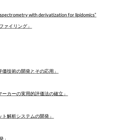
 spectrometry with derivatization for lipidomics”
ファイリング」
評価技術の開発とその応用」
マーカーの実用的評価法の確立」
ット解析システムの開発」
発」