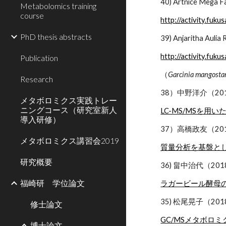
40) Artnice Meg
Metabolomics training
course
http://activity.fuk
PhD thesis abstracts
39) Anjaritha Aul
http://activity.fuku
Publication
（
Garcinia mangosta
Research
38）中野洋介（2
メタボロミクス実践トレー
ニングコース（研究室新人
LC-MS/MSを
導入研修）
37）高橋政友（20
メタボロミクス講習会2019
質量分析を基盤と
研究概要
36) 畠中治代（20
福崎研 学位論文
ラガービール酵母
35) 松尾晃子（20
修士論文
GC/MSメタボ
博士論文