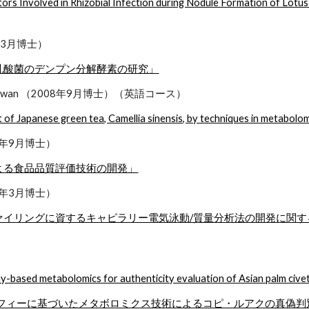
actors Involved in Rhizobial Infection during Nodule Formatio
9年3月博士）
乳酸菌のデンプン分解酵素の研究」
ongsuwan （2008年9月博士）（英語コース）
 of Japanese green tea, Camellia sinensis, by techniques in metabolom
8年9月博士）
よる食品品質評価技術の開発」
8年3月博士）
ァイリングに資するキャピラリー電気泳動/質量分析法の開発に関す
based metabolomics for authenticity evaluation of Asian palm civet
ラフィーに基づいたメタボロミクス技術によるコピ・ルアクの真偽判