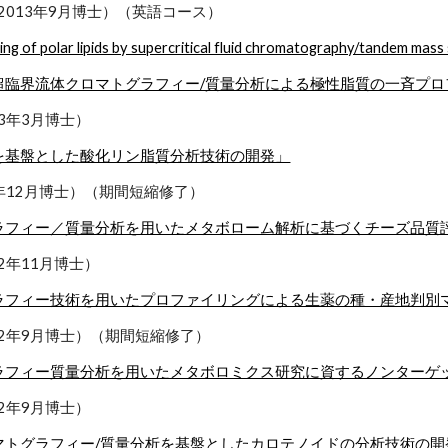
Won （2013年9月博士）（英語コース）
ing of polar lipids by supercritical fluid chromatography/tandem mass
超臨界流体クロマトグラフィー/質量分析による極性脂質の一斉プロ
13年3月博士）
を基盤とした酸化リン脂質分析技術の開発」
12年12月博士）（期間短縮修了）
ラフィー／質量分析を用いたメタボローム解析に基づくチーズ品質
12年11月博士）
ラフィー技術を用いたプロファイリングによる生薬の種・産地判別
012年9月博士）（期間短縮修了）
ラフィー質量分析を用いたメタボロミクス研究に資するノンターゲ
12年9月博士）
マトグラフィー/質量分析を基盤としたカロテノイドの分析技術の開