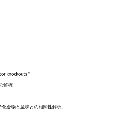
tor knockouts "
の解析)
子化合物と呈味との相関性解析」