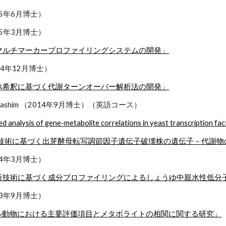
15年6月博士）
15年3月博士）
マルチマーカープロファイリングシステムの開発」
014年12月博士）
体希釈に基づく代謝ターンオーバー解析法の開発」
Binti Hashim （2014年9月博士）（英語コース）
 analysis of gene-metabolite correlations in yeast transcription fac
ス技術に基づく出芽酵母転写調節因子遺伝子破壊株の遺伝子－代謝物
14年3月博士）
析技術に基づく成分プロファイリングによるしょうゆ中親水性低分
13年9月博士）
態モデル動物における主要評価項目とメタボライトの相関に関する研究」