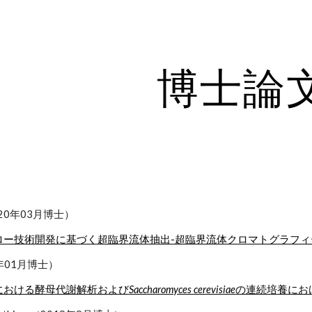
ip to main content
Skip to navigat
博士論
20年03月博士）
ロー技術開発に基づく超臨界流体抽出-超臨界流体クロマトグラフ
0年01月博士）
における酵母代謝解析および
Saccharomyces cerevisiae
の連続培養にお