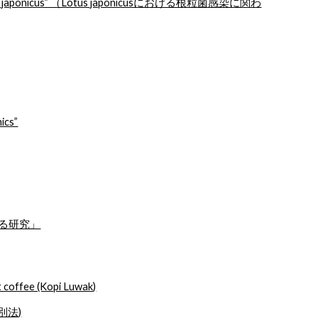
n of Lotus japonicus” （Lotus japonicusにおける根粒菌感染に関わ
ics”
る研究」
 coffee (Kopi Luwak)
別法)