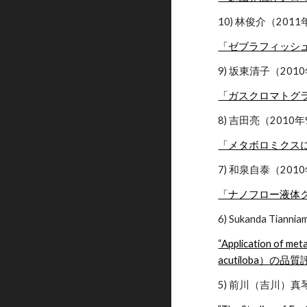
10) 林俊介（201
「ゼブラフィッシ
9) 坂東清子（201
「ガスクロマトグ
8) 吉田亮（2010
「メタボロミクス
7) 和泉自泰（201
「ナノフロー液体
6) Sukanda T
“Application of met
acutiloba）
5) 前川（吉川）真