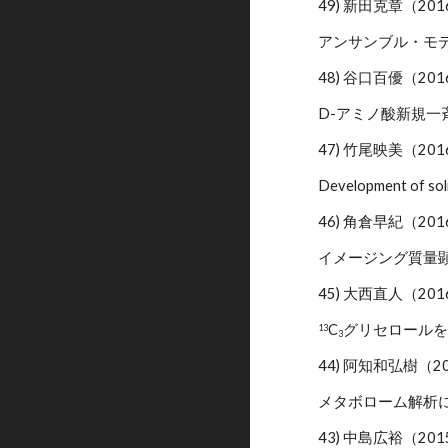
49) 新田克章（20
アンサンブル・モ
48) 谷口百優（20
D-アミノ酸新規
47) 竹尾映美（20
Development of sol
46) 角倉早紀（20
イメージング質量
45) 大西直人（20
C
グリセロール
13
3
44) 阿知和弘樹（2
メタボローム解析
43) 中島広裕（20