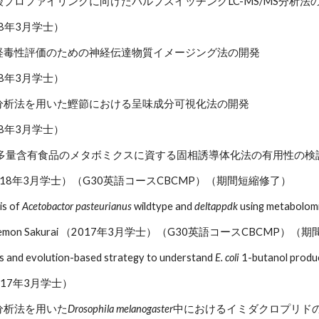
プロファイリングに向けたバルブスイッチングLC-MS/MS分析法
18年3月学士）
経毒性評価のための神経伝達物質イメージング法の開発
18年3月学士）
分析法を用いた鰹節における呈味成分可視化法の開発
18年3月学士）
糖多量含有食品のメタボミクスに資する固相誘導体化法の有用性の検
ato （2018年3月学士）（G30英語コースCBCMP）（期間短縮修了）
s of 
Acetobactor pasteurianus
 wildtype and 
deltappdk
 using metabolom
han Memon Sakurai （2017年3月学士）（G30英語コースCBCMP）
s and evolution-based strategy to understand 
E. coli
 1-butanol produc
017年3月学士）
分析法を用いた
Drosophila melanogaster
中におけるイミダクロプリド