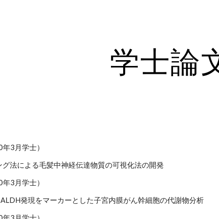
ip to main content
Skip to navigat
学士論
20年3月学士）
ング法による毛髪中神経伝達物質の可視化法の開発
20年3月学士）
用いたALDH発現をマーカーとした子宮内膜がん幹細胞の代謝物分析
20年3月学士）