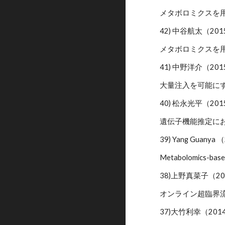
メタボロミクスを
42) 中谷航太（20
メタボロミクスを
41) 中野洋介（20
大量注入を可能に
40) 松永光平（20
遺伝子機能推定に
39) Yang Gua
Metabolomics-based
38)上野真菜子（2
オンライン超臨界
37)大竹利幸（20