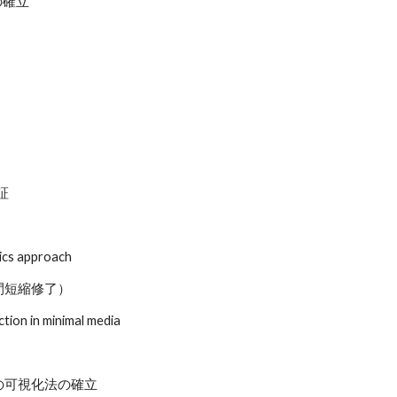
の確立
証
ics approach
（期間短縮修了）
tion in minimal media
の可視化法の確立