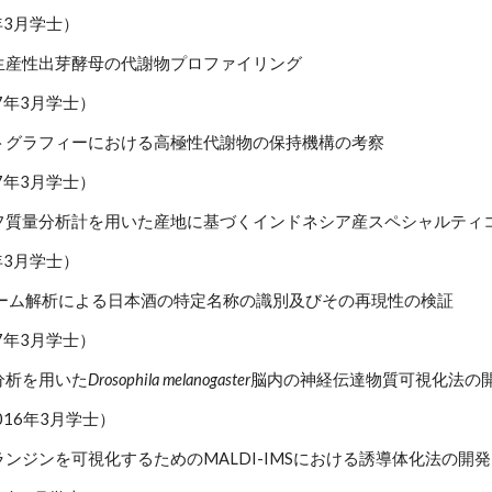
7年3月学士）
生産性出芽酵母の代謝物プロファイリング
17年3月学士）
トグラフィーにおける高極性代謝物の保持機構の考察
17年3月学士）
フ質量分析計を用いた産地に基づくインドネシア産スペシャルティ
7年3月学士）
ボローム解析による日本酒の特定名称の識別及びその再現性の検証
17年3月学士）
分析を用いた
Drosophila melanogaster
脳内の神経伝達物質可視化法の
016年3月学士）
ンジンを可視化するためのMALDI-IMSにおける誘導体化法の開発