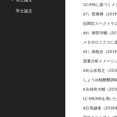
GC/MSに基づく
学士論文
67）西勇輝（201
自閉症スペクトラ
66）南部洋輔（20
メタボロミクスに
65）南牧歩（201
質量分析イメージ
64) 山名智之（20
しょうゆ様醗酵調
63) 綿井大輔（20
LC-MS/MSを用
62) 馬越泰（201