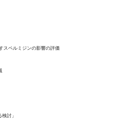
に及ぼすスペルミジンの影響の評価
域
る検討」