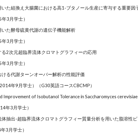
用いた組換え大腸菌における高1-ブタノール生産に寄与する重要因
15年3月学士）
用いた酵母硫黄代謝の遺伝子機能解析
15年3月学士）
する2次元超臨界流体クロマトグラフィーの応用
15年3月学士）
おける代謝ターンオーバー解析の性能評価
nya （2014年9月学士）（G30英語コースCBCMP）
 Improvement of Isobutanol Tolerance in Saccharomyces cerevisiae
014年3月学士）
流体抽出-超臨界流体クロマトグラフィー質量分析を用いた脂溶性
14年3月学士）