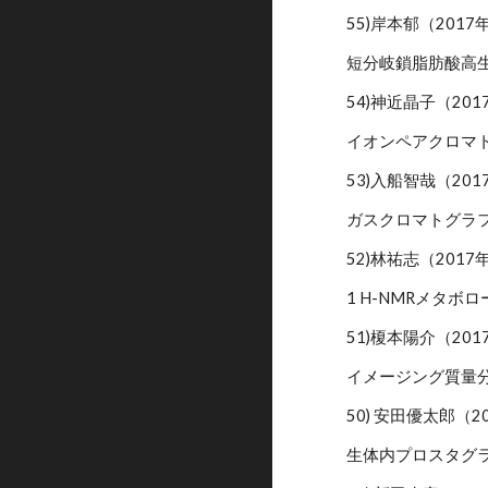
55)岸本郁（201
短分岐鎖脂肪酸高
54)神近晶子（20
イオンペアクロマ
53)入船智哉（20
ガスクロマトグラ
52)林祐志（201
1 H-NMRメタ
51)榎本陽介（20
イメージング質量
50) 安田優太郎（2
生体内プロスタグラ