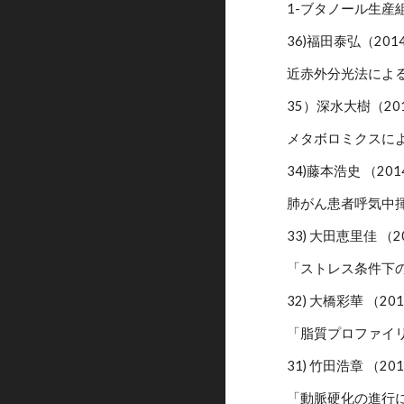
1-ブタノール生
36)福田泰弘（20
近赤外分光法によ
35）深水大樹（20
メタボロミクスによる
34)藤本浩史 （20
肺がん患者呼気中
33) 大田恵里佳 （
「ストレス条件下
32) 大橋彩華 （2
「脂質プロファイ
31) 竹田浩章 （2
「動脈硬化の進行