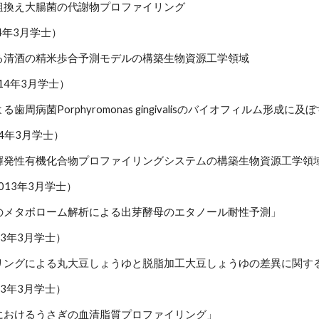
産組換え大腸菌の代謝物プロファイリング
14年3月学士）
る清酒の精米歩合予測モデルの構築生物資源工学領域
14年3月学士）
歯周病菌Porphyromonas gingivalisのバイオフィルム形成
14年3月学士）
揮発性有機化合物プロファイリングシステムの構築生物資源工学領
2013年3月学士）
のメタボローム解析による出芽酵母のエタノール耐性予測」
013年3月学士）
リングによる丸大豆しょうゆと脱脂加工大豆しょうゆの差異に関す
013年3月学士）
におけるうさぎの血清脂質プロファイリング」