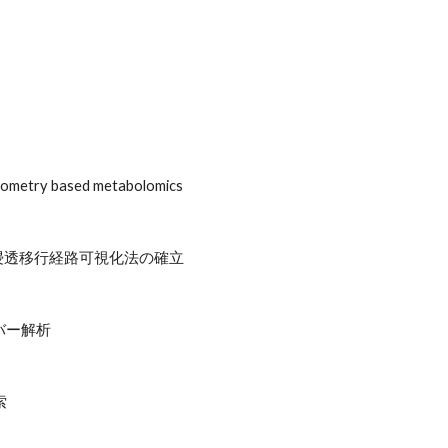
trometry based metabolomics
浸透移行経路可視化法の確立
バー解析
索