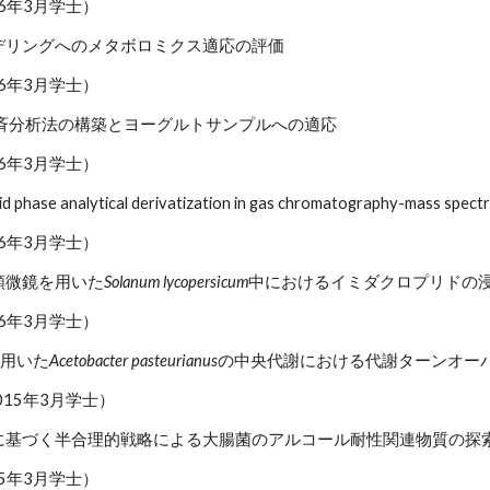
16年3月学士）
デリングへのメタボロミクス適応の評価
16年3月学士）
一斉分析法の構築とヨーグルトサンプルへの適応
16年3月学士）
id phase analytical derivatization in gas chromatography-mass spec
16年3月学士）
顕微鏡を用いた
Solanum lycopersicum
中におけるイミダクロプリドの
16年3月学士）
を用いた
Acetobacter pasteurianus
の中央代謝における代謝ターンオー
015年3月学士）
に基づく半合理的戦略による大腸菌のアルコール耐性関連物質の探
15年3月学士）