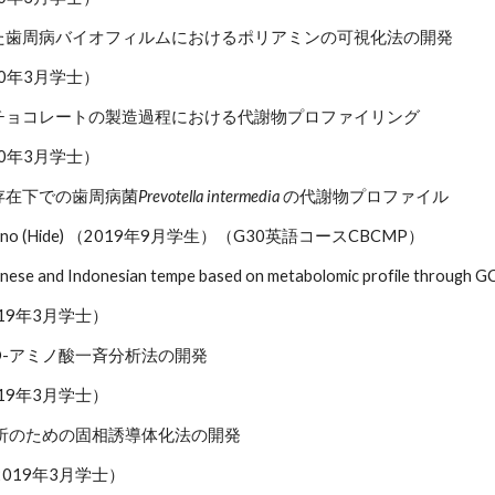
た歯周病バイオフィルムにおけるポリアミンの可視化法の開発
20年3月学士）
チョコレートの製造過程における代謝物プロファイリング
20年3月学士）
存在下での歯周病菌
Prevotella intermedia 
の代謝物プロファイル
Hoshino (Hide) （2019年9月学生）（G30英語コースCBCMP）
nese and Indonesian tempe based on metabolomic profile through 
19年3月学士）
D-アミノ酸一斉分析法の開発
19年3月学士）
分析のための固相誘導体化法の開発
019年3月学士）