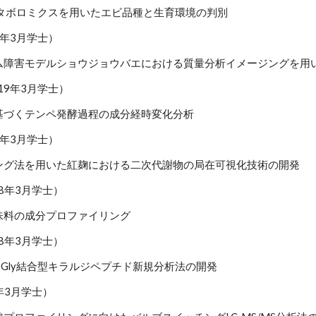
メタボロミクスを用いたエビ品種と生育環境の判別
9年3月学士）
ム障害モデルショウジョウバエにおける質量分析イメージングを用
19年3月学士）
基づくテンペ発酵過程の成分経時変化分析
9年3月学士）
ング法を用いた紅麹における二次代謝物の局在可視化技術の開発
18年3月学士）
味料の成分プロファイリング
18年3月学士）
いたGly結合型キラルジペプチド新規分析法の開発
8年3月学士）