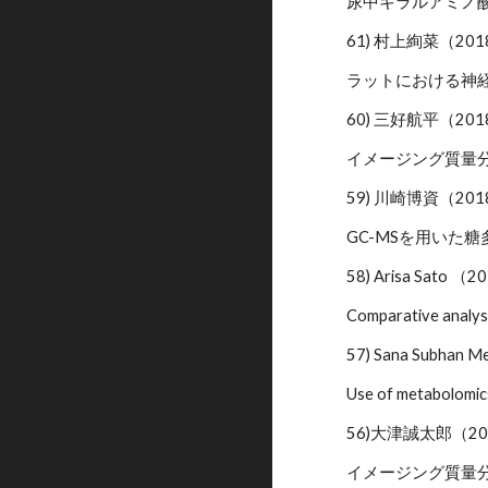
尿中キラルアミノ酸
61) 村上絢菜（20
ラットにおける神
60) 三好航平（20
イメージング質量
59) 川崎博資（20
GC-MSを用いた
58) Arisa S
Comparative analysi
57) Sana Sub
Use of metabolomic
56)大津誠太郎（2
イメージング質量