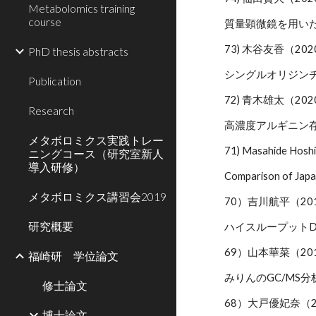
Metabolomics training
course
質量顕微鏡を用い
73) 木谷友香（20
PhD thesis abstracts
シングルオリジン
Publication
72) 青木雄太（20
Research
高濃度アルギニン
メタボロミクス実践トレー
71) Masahide 
ニングコース（研究室新人
導入研修）
Comparison of Japa
メタボロミクス講習会2019
70）吉川航平（20
研究概要
ハイスループット
69）山本華菜（20
福崎研 学位論文
みりんのGC/MS
修士論文
68）大戸優妃奈（2
博士論文