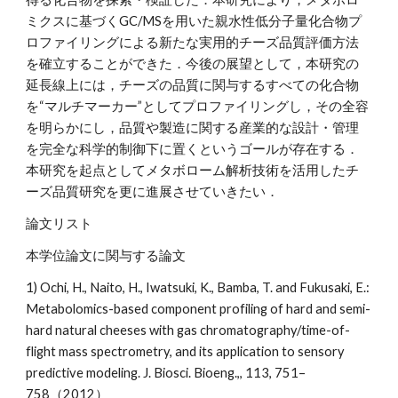
ミクスに基づくGC/MSを用いた親水性低分子量化合物プ
ロファイリングによる新たな実用的チーズ品質評価方法
を確立することができた．今後の展望として，本研究の
延長線上には，チーズの品質に関与するすべての化合物
を“マルチマーカー”としてプロファイリングし，その全容
を明らかにし，品質や製造に関する産業的な設計・管理
を完全な科学的制御下に置くというゴールが存在する．
本研究を起点としてメタボローム解析技術を活用したチ
ーズ品質研究を更に進展させていきたい．
論文リスト
本学位論文に関与する論文
1) Ochi, H., Naito, H., Iwatsuki, K., Bamba, T. and Fukusaki, E.: 
Metabolomics-based component profiling of hard and semi-
hard natural cheeses with gas chromatography/time-of-
flight mass spectrometry, and its application to sensory 
predictive modeling. J. Biosci. Bioeng.,, 113, 751–
758（2012）