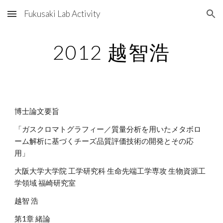
Fukusaki Lab Activity
Skip to main content
Skip to navigation
2012 越智浩
博士論文要旨
「ガスクロマトグラフィー／質量分析を用いたメタボロ
ーム解析に基づくチーズ品質評価技術の開発とその応
用」
大阪大学大学院 工学研究科 生命先端工学専攻 生物資源工
学領域 福崎研究室
越智 浩
第1章 緒論