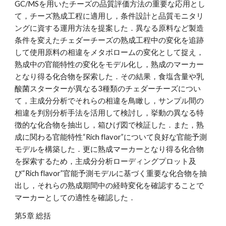
GC/MSを用いたチーズの品質評価方法の重要な応用とし
て，チーズ熟成工程に適用し，条件設計と品質モニタリ
ングに資する運用方法を提案した．異なる原料など製造
条件を変えたチェダーチーズの熟成工程中の変化を追跡
して使用原料の相違をメタボロームの変化として捉え，
熟成中の官能特性の変化をモデル化し，熟成のマーカー
となり得る化合物を探索した．その結果，食塩含量や乳
酸菌スターターが異なる3種類のチェダーチーズについ
て，主成分分析でそれらの相違を鳥瞰し，サンプル間の
相違を判別分析手法を活用して検討し，挙動の異なる特
徴的な化合物を抽出し，箱ひげ図で検証した．また，熟
成に関わる官能特性“Rich flavor”について良好な官能予測
モデルを構築した．更に熟成マーカーとなり得る化合物
を探索するため，主成分分析ローディングプロット及
び“Rich flavor”官能予測モデルに基づく重要な化合物を抽
出し，それらの熟成期間中の経時変化を確認することで
マーカーとしての適性を確認した．
第5章 総括