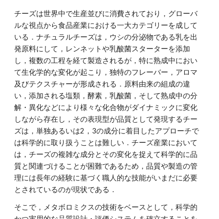
チーズは世界中で生産並びに消費されており，グローバ
ルな視点から食品産業における一大カテゴリーを成して
いる．ナチュラルチーズは，ウシの分泌物である乳を出
発原料にして，レンネットや乳酸菌スターターを添加
し，複数の工程を経て製造されるが，特に熟成中におい
て生化学的な変化が起こり，独特のフレーバー，アロマ
及びテクスチャーが形成される．原料由来の組成の違
い，添加される塩類，酵素，乳酸菌，そして熟成中の分
解・異化などにより様々な化合物がダイナミックに変化
しながら存在し，その表現型が品質として発現するチー
ズは，単独あるいは2，3の成分に着目したアプローチで
は科学的に取り扱うことは難しい．チーズ産業において
は，チーズの複雑な成分とその変化を捉えて科学的に品
質と関連づけることが困難であるため，品質や製造の管
理には長年の経験に基づく職人的な技能がいまだに必要
とされているのが現状である．
そこで，メタボロミクスの技術をベースとして，科学的
かつ実用的な品質設計・評価システムを確立することを