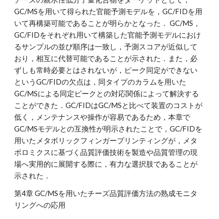
GC/MSを用いて得られた官能予測モデルを，GC/FIDを用
いて再構築可能であることが明らかとなった． GC/MS，
GC/FIDをそれぞれ用いて構築した官能予測モデルにおけ
るサンプルの並び順序は一致し，予測スコアが近似して
おり，相互に代替可能であることが示された．また，必
ずしも常時必要とはされないが，ピーク同定ができない
というGC/FIDの欠点は，同タイプのカラムを用いた
GC/MSによる同定ピークとの対応関係によって解決する
ことができた．GC/FIDはGC/MSと比べて装置のコストが
低く，メンテナンスや操作が容易であるため，本章で
GC/MSモデルとの互換性が明示されたことで，GC/FIDを
用いたメタボリックフィンガープリンティングが，メタ
ボロミクスに基づく品質評価技術を製造や品質管理の現
場へ実用的に展開する際に，有力な選択肢であることが
示された．
第4章 GC/MSを用いたチーズ品質評価方法の熟成モニタ
リングへの応用