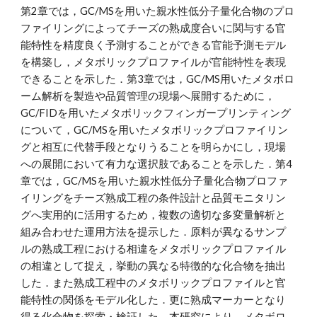
第2章では，GC/MSを用いた親水性低分子量化合物のプロ
ファイリングによってチーズの熟成度合いに関与する官
能特性を精度良く予測することができる官能予測モデル
を構築し，メタボリックプロファイルが官能特性を表現
できることを示した．第3章では，GC/MS用いたメタボロ
ーム解析を製造や品質管理の現場へ展開するために，
GC/FIDを用いたメタボリックフィンガープリンティング
について，GC/MSを用いたメタボリックプロファイリン
グと相互に代替手段となりうることを明らかにし，現場
への展開において有力な選択肢であることを示した．第4
章では，GC/MSを用いた親水性低分子量化合物プロファ
イリングをチーズ熟成工程の条件設計と品質モニタリン
グへ実用的に活用するため，複数の適切な多変量解析と
組み合わせた運用方法を提示した．原料が異なるサンプ
ルの熟成工程における相違をメタボリックプロファイル
の相違として捉え，挙動の異なる特徴的な化合物を抽出
した．また熟成工程中のメタボリックプロファイルと官
能特性の関係をモデル化した．更に熟成マーカーとなり
得る化合物を探索・検証した．本研究により，メタボロ