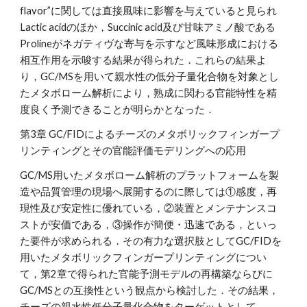
flavor”に関しては直接風味に影響を与えていると見られ
Lactic acidのほか，Succinic acid及び甘味アミノ酸である
Prolineがネガティヴな寄与を示すなど風味形成における
相互作用を示唆する結果が得られた．これらの結果よ
り，GC/MSを用いて親水性の低分子量化合物を対象とし
たメタボローム解析により，熟成に関わる官能特性を精
度良く予測できることが明らかとなった．
第3章 GC/FIDによるチーズのメタボリックフィンガープ
リンティングとその官能評価モデリングへの応用
GC/MS用いたメタボローム解析のプラットフォームを製
造や品質管理の現場へ展開するのに際しては①感度，再
現性及び安定性に優れている，②装置とメンテナンスコ
ストが安価である，③操作が簡便・迅速である，といっ
た要件が求められる．その有力な選択肢としてGC/FIDを
用いたメタボリックフィンガープリンティングについ
て，第2章で得られた官能予測モデルの再構築ならびに
GC/MSとの互換性という観点から検討した．その結果，
チーズの親水性低分子量化合物をターゲットとして，