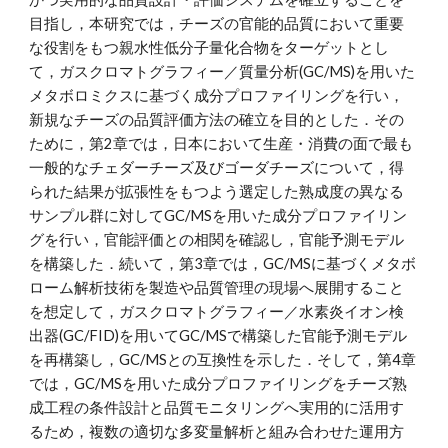
目指し，本研究では，チーズの官能的品質において重要
な役割をもつ親水性低分子量化合物をターゲットとし
て，ガスクロマトグラフィー／質量分析(GC/MS)を用いた
メタボロミクスに基づく成分プロファイリングを行い，
新規なチーズの品質評価方法の確立を目的とした．その
ために，第2章では，日本において生産・消費の面で最も
一般的なチェダーチーズ及びゴーダチーズについて，得
られた結果が拡張性をもつよう選定した熟成度の異なる
サンプル群に対してGC/MSを用いた成分プロファイリン
グを行い，官能評価との相関を確認し，官能予測モデル
を構築した．続いて，第3章では，GC/MSに基づくメタボ
ローム解析技術を製造や品質管理の現場へ展開すること
を想定して，ガスクロマトグラフィー／水素炎イオン検
出器(GC/FID)を用いてGC/MSで構築した官能予測モデル
を再構築し，GC/MSとの互換性を示した．そして，第4章
では，GC/MSを用いた成分プロファイリングをチーズ熟
成工程の条件設計と品質モニタリングへ実用的に活用す
るため，複数の適切な多変量解析と組み合わせた運用方