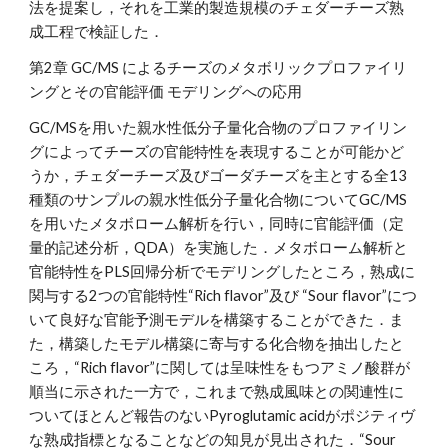
法を提案し，それを工業的製造規模のチェダーチーズ熟
成工程で検証した．
第2章 GC/MS によるチーズのメタボリックプロファイリ
ングとその官能評価 モデリングへの応用
GC/MSを用いた親水性低分子量化合物のプロファイリン
グによってチーズの官能特性を表現することが可能かど
うか，チェダーチーズ及びゴーダチーズを主とする全13
種類のサンプルの親水性低分子量化合物についてGC/MS
を用いたメタボローム解析を行い，同時に官能評価（定
量的記述分析，QDA）を実施した．メタボローム解析と
官能特性をPLS回帰分析でモデリングしたところ，熟成に
関与する2つの官能特性“Rich flavor”及び “Sour flavor”につ
いて良好な官能予測モデルを構築することができた．ま
た，構築したモデル構築に寄与する化合物を抽出したと
ころ，“Rich flavor”に関しては呈味性をもつアミノ酸群が
順当に示された一方で，これまで熟成風味との関連性に
ついてほとんど報告のないPyroglutamic acidがポジティヴ
な熟成指標となることなどの知見が見出された．“Sour 