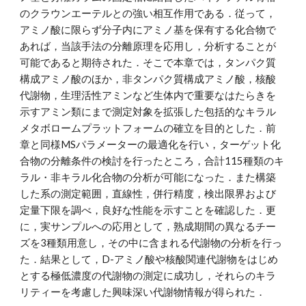
のクラウンエーテルとの強い相互作用である．従って，
アミノ酸に限らず分子内にアミノ基を保有する化合物で
あれば，当該手法の分離原理を応用し，分析することが
可能であると期待された．そこで本章では，タンパク質
構成アミノ酸のほか，非タンパク質構成アミノ酸，核酸
代謝物，生理活性アミンなど生体内で重要なはたらきを
示すアミン類にまで測定対象を拡張した包括的なキラル
メタボロームプラットフォームの確立を目的とした．前
章と同様MSパラメーターの最適化を行い，ターゲット化
合物の分離条件の検討を行ったところ，合計115種類のキ
ラル・非キラル化合物の分析が可能になった．また構築
した系の測定範囲，直線性，併行精度，検出限界および
定量下限を調べ，良好な性能を示すことを確認した．更
に，実サンプルへの応用として，熟成期間の異なるチー
ズを3種類用意し，その中に含まれる代謝物の分析を行っ
た．結果として，D-アミノ酸や核酸関連代謝物をはじめ
とする極低濃度の代謝物の測定に成功し，それらのキラ
リティーを考慮した興味深い代謝物情報が得られた．