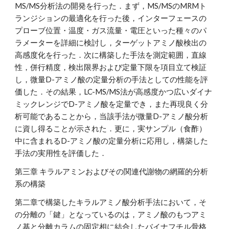
MS/MS分析法の開発を行った．まず，MS/MSのMRMト
ランジションの最適化を行った後，インターフェースの
プローブ位置・温度・ガス流量・電圧といった種々のパ
ラメーターを詳細に検討し，ターゲットアミノ酸検出の
高感度化を行った．次に構築した手法を測定範囲，直線
性，併行精度，検出限界および定量下限を項目立て検証
し，微量D-アミノ酸の定量分析の手法としての性能を評
価した．その結果，LC-MS/MS法が高感度かつ広いダイナ
ミックレンジでD-アミノ酸を定量でき，また再現良く分
析可能であることから，当該手法が微量D-アミノ酸分析
に資し得ることが示された．更に，実サンプル（食酢）
中に含まれるD-アミノ酸の定量分析に応用し，構築した
手法の実用性を評価した．
第三章 キラルアミンおよびその関連代謝物の網羅的分析
系の構築
第二章で構築したキラルアミノ酸分析手法において，そ
の分離の「鍵」となっているのは，アミノ酸のもつアミ
ノ基と分離カラムの固定相に結合したバイナフチル骨格