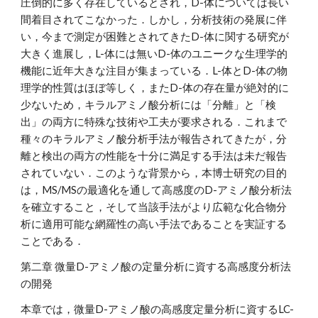
圧倒的に多く存在しているとされ，D-体については長い
間着目されてこなかった．しかし，分析技術の発展に伴
い，今まで測定が困難とされてきたD-体に関する研究が
大きく進展し，L-体には無いD-体のユニークな生理学的
機能に近年大きな注目が集まっている．L-体とD-体の物
理学的性質はほぼ等しく，またD-体の存在量が絶対的に
少ないため，キラルアミノ酸分析には「分離」と「検
出」の両方に特殊な技術や工夫が要求される．これまで
種々のキラルアミノ酸分析手法が報告されてきたが，分
離と検出の両方の性能を十分に満足する手法は未だ報告
されていない．このような背景から，本博士研究の目的
は，MS/MSの最適化を通して高感度のD-アミノ酸分析法
を確立すること，そして当該手法がより広範な化合物分
析に適用可能な網羅性の高い手法であることを実証する
ことである．
第二章 微量D-アミノ酸の定量分析に資する高感度分析法
の開発
本章では，微量D-アミノ酸の高感度定量分析に資するLC-