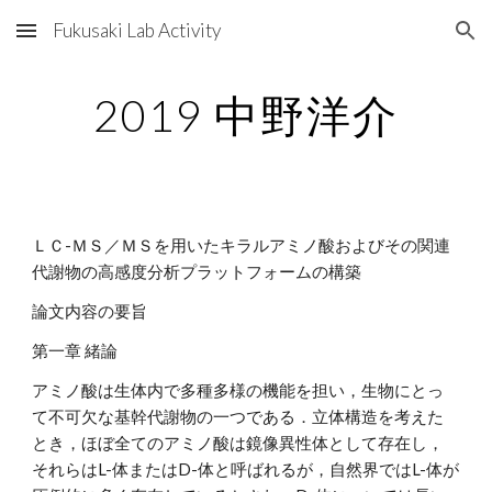
Fukusaki Lab Activity
Skip to main content
Skip to navigation
2019 中野洋介
ＬＣ-ＭＳ／ＭＳを用いたキラルアミノ酸およびその関連
代謝物の高感度分析プラットフォームの構築
論文内容の要旨
第一章 緒論
アミノ酸は生体内で多種多様の機能を担い，生物にとっ
て不可欠な基幹代謝物の一つである．立体構造を考えた
とき，ほぼ全てのアミノ酸は鏡像異性体として存在し，
それらはL-体またはD-体と呼ばれるが，自然界ではL-体が